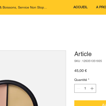
ACCUEIL
A PR
 Boissons, Service Non Stop...
Article
SKU : 126351351935
Prix
45,00 €
Quantité
*
Aj