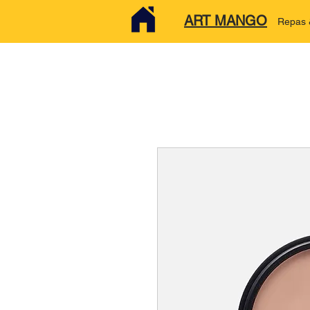
ART MANGO
Repas &